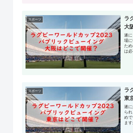
ラ
スポーツ
大
遂に
場に
ため
は必
ラ
スポーツ
東
遂に
られ
めで
ます