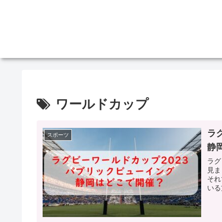
ワールドカップ
ラ
スポーツ
静
ラグ
見ま
それ
いる