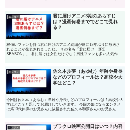
と思いますが、金継ぎに魅せられた方ということでどのよう...
君に届けアニメ3期のあらすじ
エンタメ
は？漫画何巻まででどこで見れ
る？
根強いファンを持つ君に届けのアニメ続編が遂に12年ぶりに放送さ
れることが発表されましたね。 その名も「君に届け 3RD
SEASON」。 君に届けは女性だけでなく男性ファンも多い人気作品
です。 アニメだけでなく実写映画や実写ドラマも大人気で...
佐久本歩夢（あゆむ）年齢や身長
エンタメ
などのプロフィールは？高校や大
学はどこ？
今回は佐久本（あゆむ）年齢や身長などのプロフィールは？高校や大
学はどこ？と題してお届けしていきます。 今回の気になるエンタメ
は第13代体操のお兄さんに抜擢された佐久本和夢さんのお兄さんの
佐久本歩夢（あゆむ）さんです。 佐久本和夢さんてどんな...
ブラクロ映画公開日はいつ？内容
エンタメ