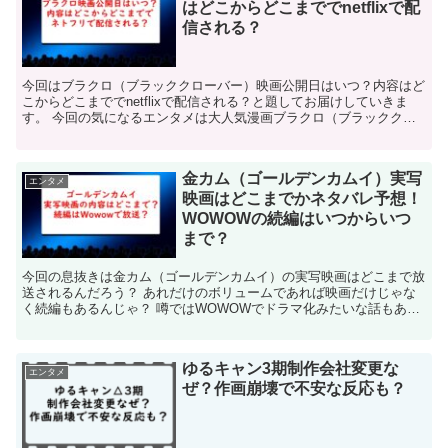
はどこからどこまででnetflixで配
信される？
今回はブラクロ（ブラッククローバー）映画公開日はいつ？内容はど
こからどこまででnetflixで配信される？と題してお届けしていきま
す。 今回の気になるエンタメは大人気漫画ブラクロ（ブラッククロ
ーバー）です。 週刊少年ジャンプで5年以上連載さ...
金カム（ゴールデンカムイ）実写
エンタメ
映画はどこまでかネタバレ予想！
WOWOWの続編はいつからいつ
まで？
今回の息抜きは金カム（ゴールデンカムイ）の実写映画はどこまで放
送されるんだろう？ あれだけのボリュームであれば映画だけじゃな
く続編もあるんじゃ？ 噂ではWOWOWでドラマ化みたいな話もある
しネタバレにならない程度に予想してみます。 もしWO...
ゆるキャン3期制作会社変更な
エンタメ
ぜ？作画崩壊で不安な反応も？