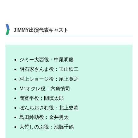
JIMMY出演代表キャスト
ジミー大西役：中尾明慶
明石家さんま役：玉山鉄二
村上ショージ役：尾上寛之
Mr.オクレ役：六角慎司
間寛平役：間慎太郎
ぼんちおさむ役：北上史欧
島田紳助役：金井勇太
大竹しのぶ役：池脇千鶴